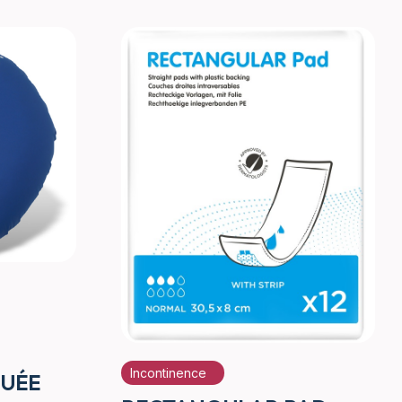
Incontinence
OUÉE