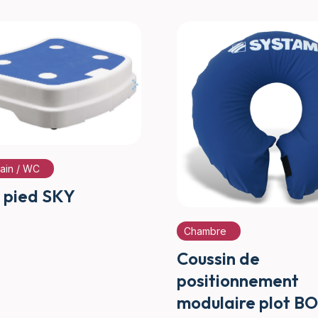
bain / WC
 pied SKY
Chambre
Coussin de
positionnement
modulaire plot B