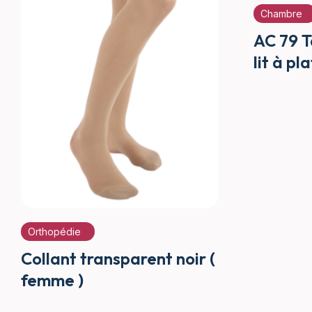
Chambre
AC 79 T
lit à pl
Orthopédie
Collant transparent noir (
femme )