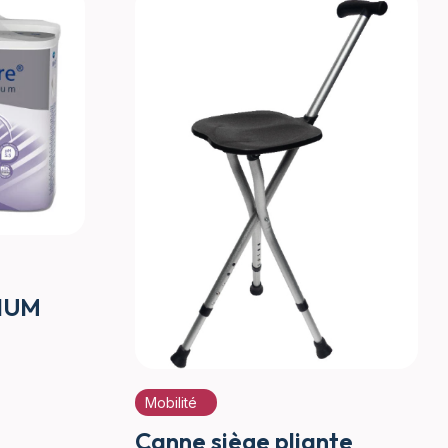
IUM
Mobilité
Canne siège pliante