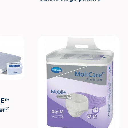
LE™
er®