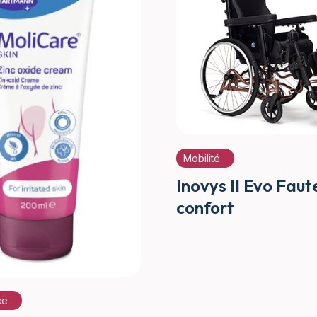
Mobilité
Inovys II Evo Faut
confort
ce