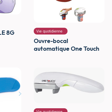
LE 8G
Vie quotidienne
Ouvre-bocal
automatique One Touch
Vie quotidienne