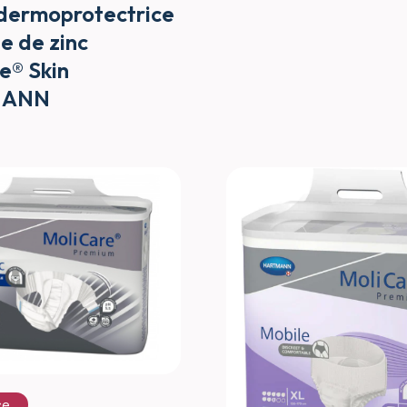
dermoprotectrice
de de zinc
e® Skin
MANN
ce