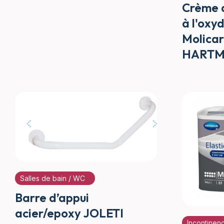
Crème 
à l'oxy
Molicar
HART
Salles de bain / WC
Barre d’appui
acier/epoxy JOLETI
Incontinen