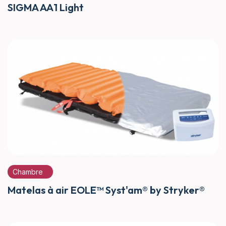
SIGMA AA1 Light
Chambre
Matelas à air EOLE™ Syst'am® by Stryker®