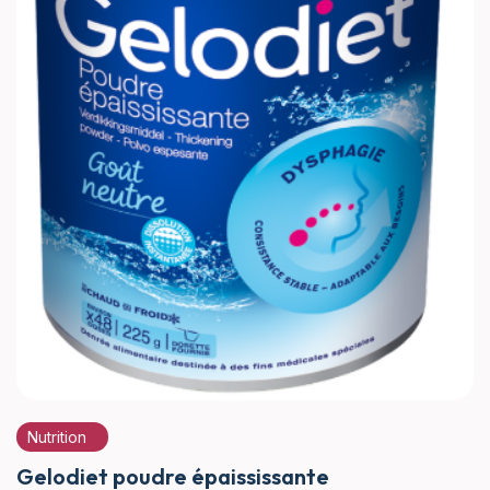
Nutrition
Gelodiet poudre épaississante